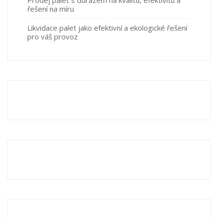
Prodej palet s důrazem na kvalitu, efektivitu a
řešení na míru
Likvidace palet jako efektivní a ekologické řešení
pro váš provoz