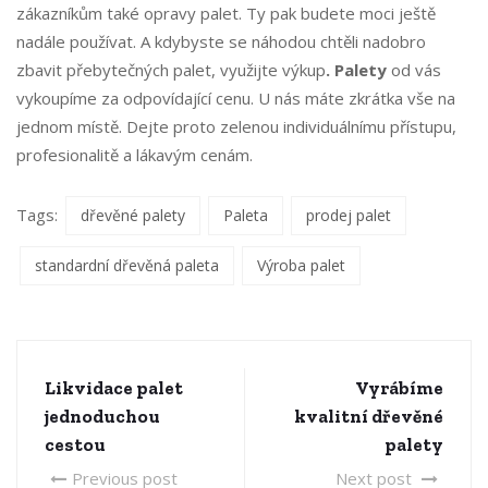
zákazníkům také opravy palet. Ty pak budete moci ještě
nadále používat. A kdybyste se náhodou chtěli nadobro
zbavit přebytečných palet, využijte výkup
. Palety
od vás
vykoupíme za odpovídající cenu. U nás máte zkrátka vše na
jednom místě. Dejte proto zelenou individuálnímu přístupu,
profesionalitě a lákavým cenám.
Tags:
dřevěné palety
Paleta
prodej palet
standardní dřevěná paleta
Výroba palet
Likvidace palet
Vyrábíme
jednoduchou
kvalitní dřevěné
cestou
palety
Previous post
Next post